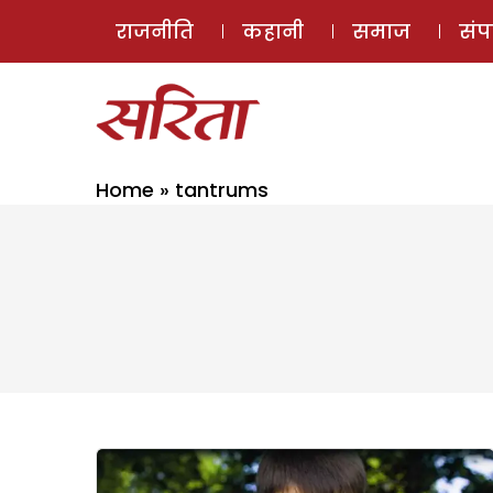
राजनीति
कहानी
समाज
सं
Home
»
tantrums