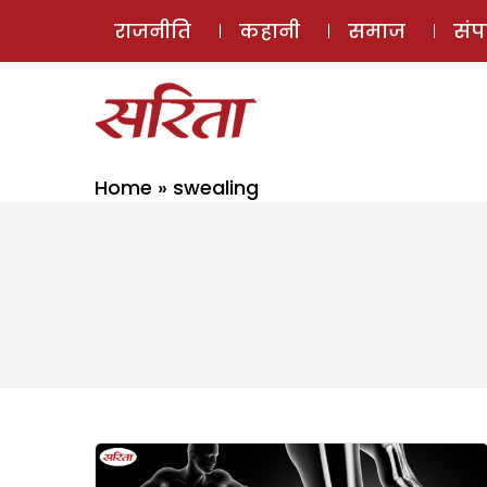
राजनीति
कहानी
समाज
सं
Home
»
swealing