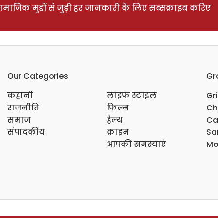
ाजिक मुद्दों से जुड़ी हर जानकारी के लिए सब्सक्राइब करिए
Our Categories
Gr
कहानी
लाइफ स्टाइल
Gr
राजनीति
फिल्म
Ch
समाज
हेल्थ
Ca
संपादकीय
क्राइम
Sar
आपकी समस्याएं
Mo