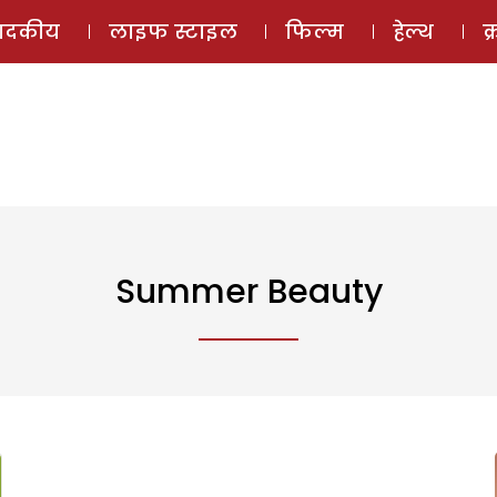
ई-मैगज़ीन
ऑडियो 
पादकीय
लाइफ स्टाइल
फिल्म
हेल्थ
क
Summer Beauty