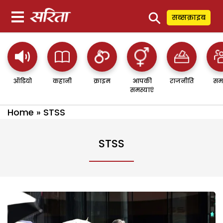
⚲
सब्सक्राइब
ऑडियो
कहानी
क्राइम
आपकी
राजनीति
सम
समस्याएं
Home
»
STSS
STSS