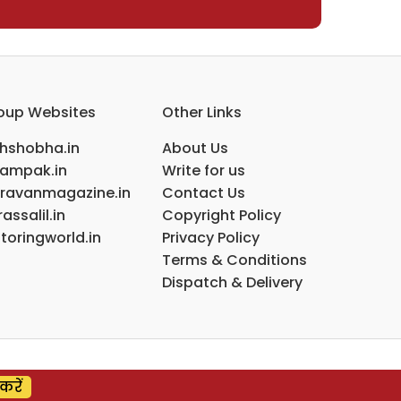
oup Websites
Other Links
ihshobha.in
About Us
ampak.in
Write for us
ravanmagazine.in
Contact Us
assalil.in
Copyright Policy
toringworld.in
Privacy Policy
Terms & Conditions
Dispatch & Delivery
करें