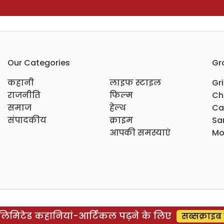
Our Categories
Gr
कहानी
लाइफ स्टाइल
Gr
राजनीति
फिल्म
Ch
समाज
हेल्थ
Ca
संपादकीय
क्राइम
Sar
आपकी समस्याएं
Mo
िमिटेड कहानियां-आर्टिकल पढ़ने के लिए
सब्सक्राइब 