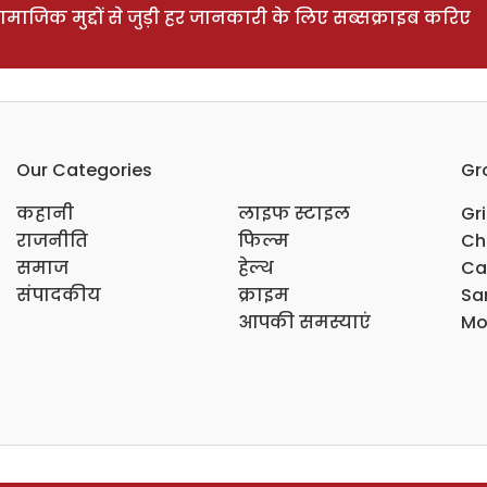
ाजिक मुद्दों से जुड़ी हर जानकारी के लिए सब्सक्राइब करिए
Our Categories
Gr
कहानी
लाइफ स्टाइल
Gr
राजनीति
फिल्म
Ch
समाज
हेल्थ
Ca
संपादकीय
क्राइम
Sar
आपकी समस्याएं
Mo