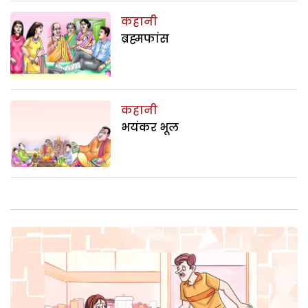
कहानी
ब्रह्मफांस
कहानी
भयंकर भूल