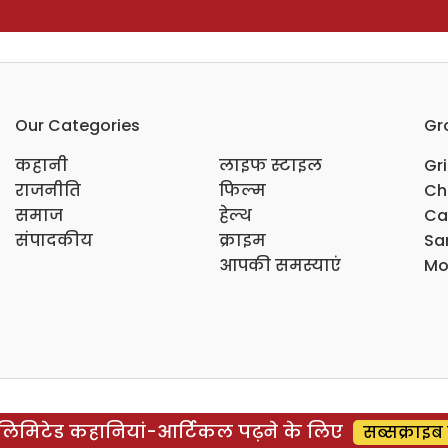
Our Categories
Gr
कहानी
लाइफ स्टाइल
Gr
राजनीति
फिल्म
Ch
समाज
हेल्थ
Ca
संपादकीय
क्राइम
Sar
आपकी समस्याएं
Mo
िमिटेड कहानियां-आर्टिकल पढ़ने के लिए
सब्सक्राइब 