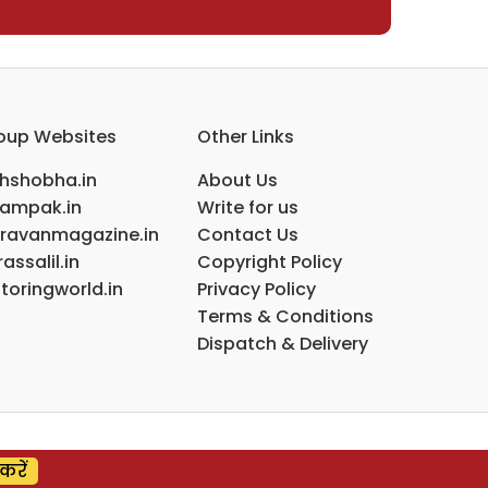
oup Websites
Other Links
ihshobha.in
About Us
ampak.in
Write for us
ravanmagazine.in
Contact Us
assalil.in
Copyright Policy
toringworld.in
Privacy Policy
Terms & Conditions
Dispatch & Delivery
करें