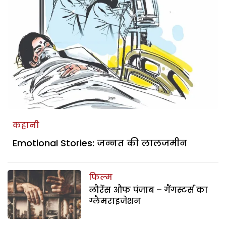
कहानी
Emotional Stories: जन्नत की लालजमीन
फिल्म
लौरेंस औफ पंजाब – गैंगस्टर्स का
ग्लैमराइजेशन