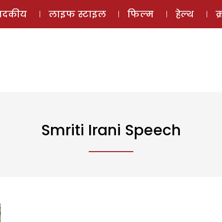
ई-मैगज़ीन
ऑडियो 
पादकीय
लाइफ स्टाइल
फिल्म
हेल्थ
क
Smriti Irani Speech