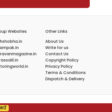
oup Websites
Other Links
ihshobha.in
About Us
ampak.in
Write for us
ravanmagazine.in
Contact Us
assalil.in
Copyright Policy
toringworld.in
Privacy Policy
Terms & Conditions
Dispatch & Delivery
करें