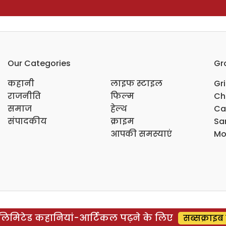
Our Categories
Gr
कहानी
लाइफ स्टाइल
Gr
राजनीति
फिल्म
Ch
समाज
हेल्थ
Ca
संपादकीय
क्राइम
Sar
आपकी समस्याएं
Mo
िमिटेड कहानियां-आर्टिकल पढ़ने के लिए
सब्सक्राइब 