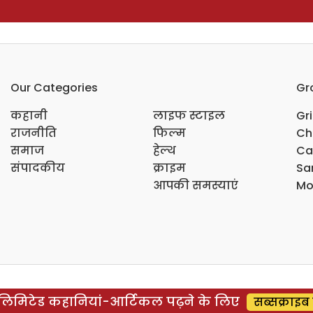
Our Categories
Gr
कहानी
लाइफ स्टाइल
Gr
राजनीति
फिल्म
Ch
समाज
हेल्थ
Ca
संपादकीय
क्राइम
Sar
आपकी समस्याएं
Mo
िमिटेड कहानियां-आर्टिकल पढ़ने के लिए
सब्सक्राइब 