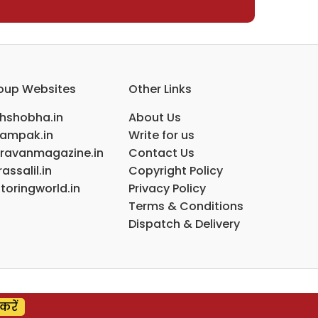
oup Websites
Other Links
ihshobha.in
About Us
ampak.in
Write for us
ravanmagazine.in
Contact Us
assalil.in
Copyright Policy
toringworld.in
Privacy Policy
Terms & Conditions
Dispatch & Delivery
करें