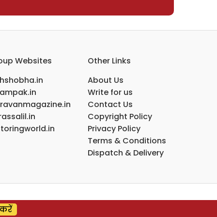
oup Websites
Other Links
ihshobha.in
About Us
ampak.in
Write for us
ravanmagazine.in
Contact Us
assalil.in
Copyright Policy
toringworld.in
Privacy Policy
Terms & Conditions
Dispatch & Delivery
करें