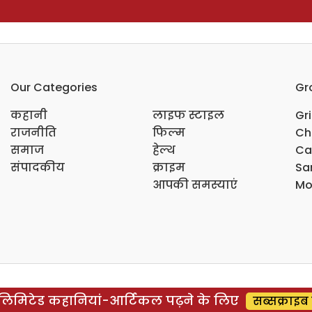
Our Categories
Gr
कहानी
लाइफ स्टाइल
Gr
राजनीति
फिल्म
Ch
समाज
हेल्थ
Ca
संपादकीय
क्राइम
Sar
आपकी समस्याएं
Mo
िमिटेड कहानियां-आर्टिकल पढ़ने के लिए
सब्सक्राइब 