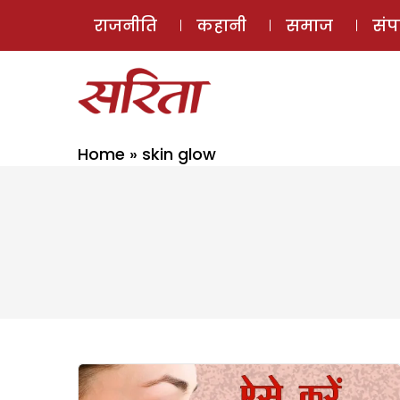
राजनीति
कहानी
समाज
सं
Home
»
skin glow