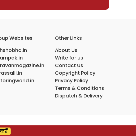
oup Websites
Other Links
ihshobha.in
About Us
ampak.in
Write for us
ravanmagazine.in
Contact Us
assalil.in
Copyright Policy
toringworld.in
Privacy Policy
Terms & Conditions
Dispatch & Delivery
करें