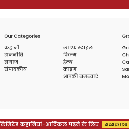
Our Categories
Gr
कहानी
लाइफ स्टाइल
Gr
राजनीति
फिल्म
Ch
समाज
हेल्थ
Ca
संपादकीय
क्राइम
Sar
आपकी समस्याएं
Mo
िमिटेड कहानियां-आर्टिकल पढ़ने के लिए
सब्सक्राइब 