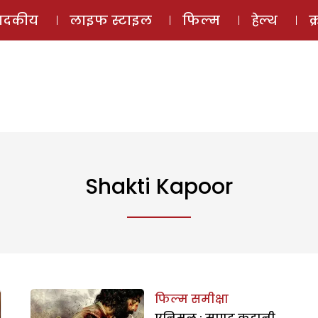
ई-मैगज़ीन
ऑडियो 
पादकीय
लाइफ स्टाइल
फिल्म
हेल्थ
क
Shakti Kapoor
फिल्म समीक्षा