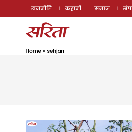
राजनीति
कहानी
समाज
सं
Home
»
sehjan