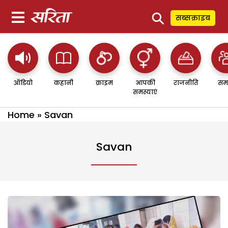
⚲
सब्सक्राइब
ऑडियो
कहानी
क्राइम
आपकी
राजनीति
सम
समस्याएं
Home
»
Savan
Savan