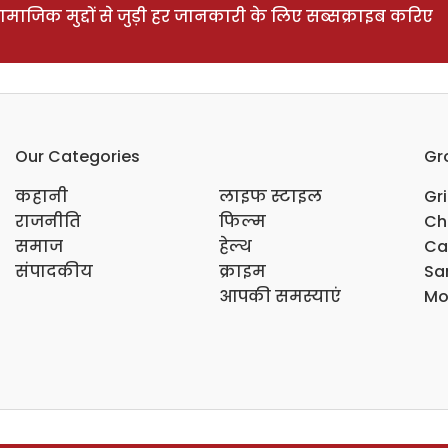
ाजिक मुद्दों से जुड़ी हर जानकारी के लिए सब्सक्राइब करिए
Our Categories
Gr
कहानी
लाइफ स्टाइल
Gr
राजनीति
फिल्म
Ch
समाज
हेल्थ
Ca
संपादकीय
क्राइम
Sar
आपकी समस्याएं
Mo