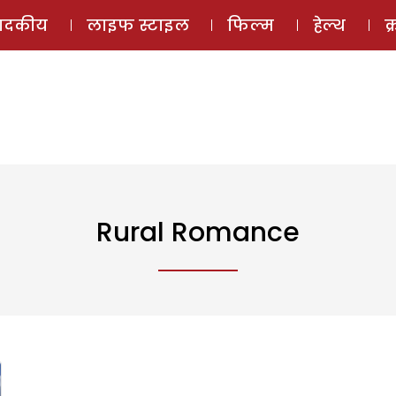
ई-मैगज़ीन
ऑडियो 
पादकीय
लाइफ स्टाइल
फिल्म
हेल्थ
क
Rural Romance