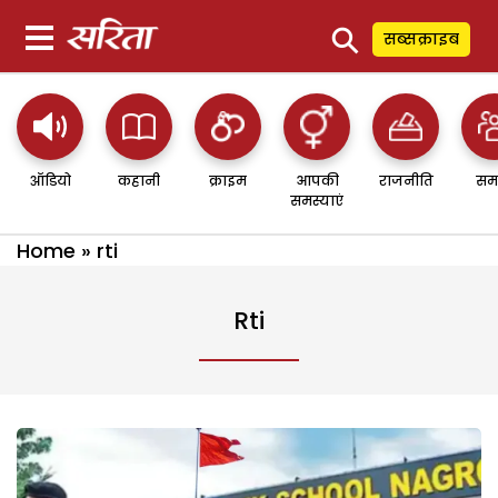
⚲
सब्सक्राइब
ऑडियो
कहानी
क्राइम
आपकी
राजनीति
सम
समस्याएं
Home
»
rti
Rti