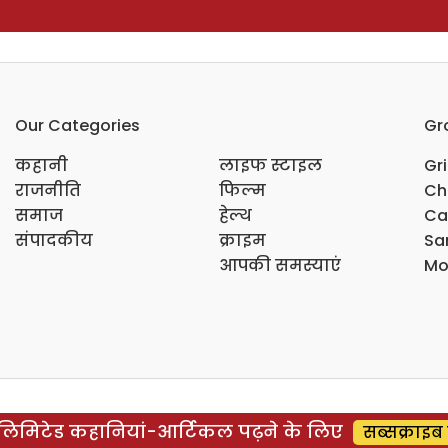
Our Categories
Gr
कहानी
लाइफ स्टाइल
Gr
राजनीति
फिल्म
Ch
समाज
हेल्थ
Ca
संपादकीय
क्राइम
Sar
आपकी समस्याएं
Mo
िमिटेड कहानियां-आर्टिकल पढ़ने के लिए
सब्सक्राइब 