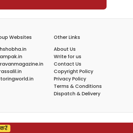
oup Websites
Other Links
ihshobha.in
About Us
ampak.in
Write for us
ravanmagazine.in
Contact Us
assalil.in
Copyright Policy
toringworld.in
Privacy Policy
Terms & Conditions
Dispatch & Delivery
करें