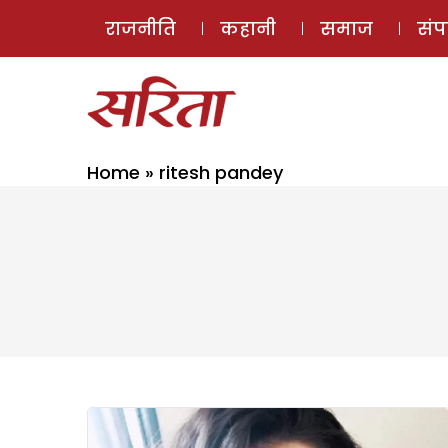
राजनीति
कहानी
समाज
सं
Home
»
ritesh pandey