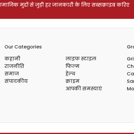
ाजिक मुद्दों से जुड़ी हर जानकारी के लिए सब्सक्राइब करिए
Our Categories
Gr
कहानी
लाइफ स्टाइल
Gr
राजनीति
फिल्म
Ch
समाज
हेल्थ
Ca
संपादकीय
क्राइम
Sar
आपकी समस्याएं
Mo