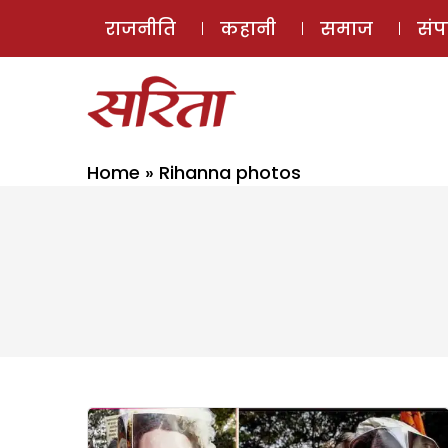
राजनीति
कहानी
समाज
सं
Home
»
Rihanna photos