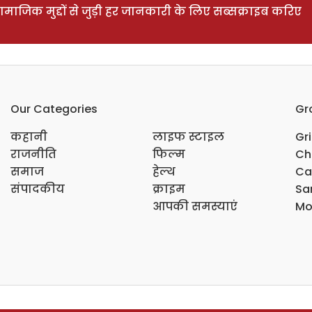
ाजिक मुद्दों से जुड़ी हर जानकारी के लिए सब्सक्राइब करिए
Our Categories
Gr
कहानी
लाइफ स्टाइल
Gr
राजनीति
फिल्म
Ch
समाज
हेल्थ
Ca
संपादकीय
क्राइम
Sar
आपकी समस्याएं
Mo