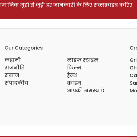
ाजिक मुद्दों से जुड़ी हर जानकारी के लिए सब्सक्राइब करिए
Our Categories
Gr
कहानी
लाइफ स्टाइल
Gr
राजनीति
फिल्म
Ch
समाज
हेल्थ
Ca
संपादकीय
क्राइम
Sar
आपकी समस्याएं
Mo