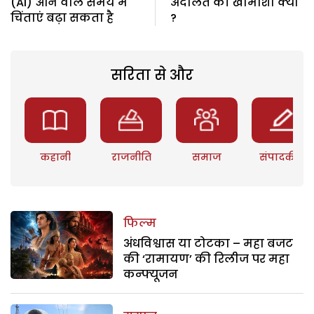
(AI) आने वाले समय में
अदालत की खामोशी क्यों
चिंताएं बढ़ा सकता है
?
सरिता से और
कहानी
राजनीति
समाज
संपादकीय
फिल्म
अंधविश्वास या टोटका – महा बजट
की ‘रामायण’ की रिलीज पर महा
कन्फ्यूजन