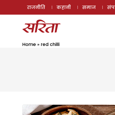
राजनीति
कहानी
समाज
सं
Home
»
red chilli