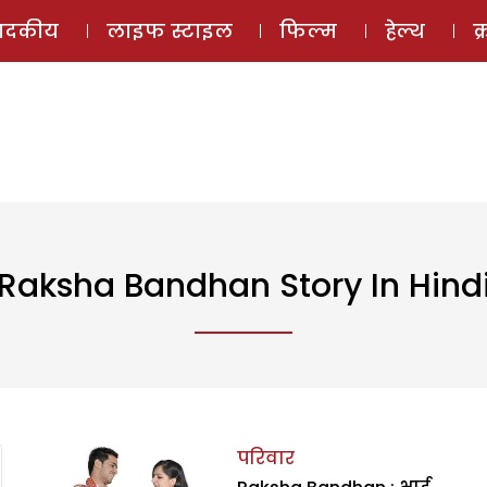
ई-मैगज़ीन
ऑडियो 
पादकीय
लाइफ स्टाइल
फिल्म
हेल्थ
क
Raksha Bandhan Story In Hind
परिवार