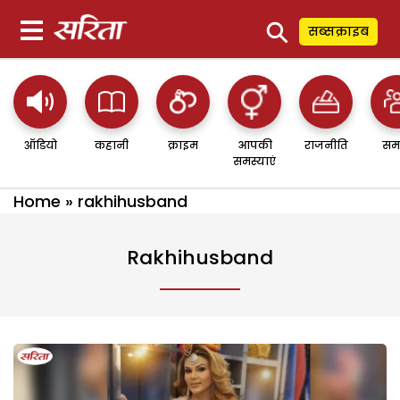
⚲
सब्सक्राइब
ऑडियो
कहानी
क्राइम
आपकी
राजनीति
सम
समस्याएं
Home
»
rakhihusband
Rakhihusband