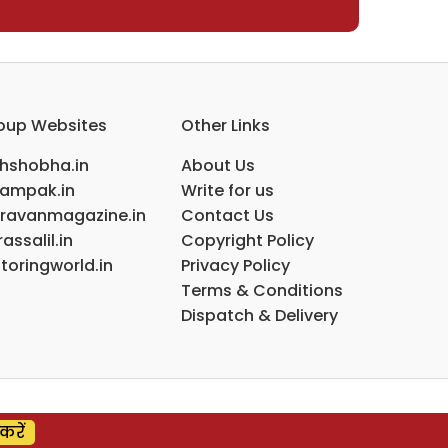
oup Websites
Other Links
ihshobha.in
About Us
ampak.in
Write for us
ravanmagazine.in
Contact Us
assalil.in
Copyright Policy
toringworld.in
Privacy Policy
Terms & Conditions
Dispatch & Delivery
करें