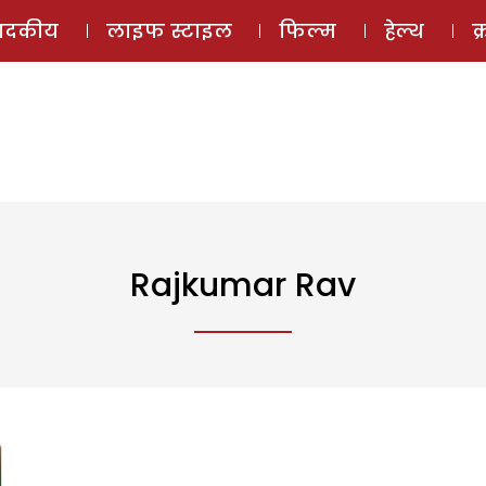
ई-मैगज़ीन
ऑडियो 
पादकीय
लाइफ स्टाइल
फिल्म
हेल्थ
क
Rajkumar Rav