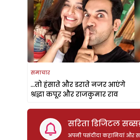
समाचार
…तो हंसाते और डराते नजर आएंगे
श्रद्धा कपूर और राजकुमार राव
सरिता डिजिटल सब्सक्
अपनी पसंदीदा कहानियां और साम