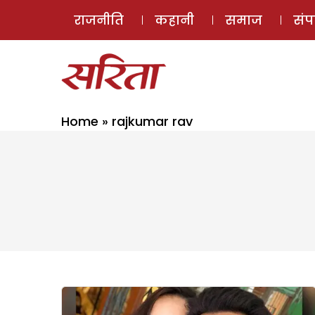
राजनीति
कहानी
समाज
सं
Home
»
rajkumar rav