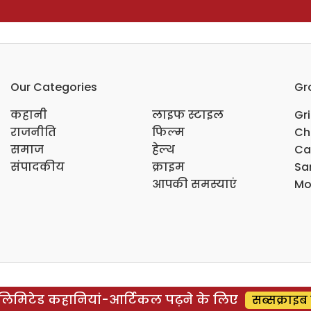
Our Categories
Gr
कहानी
लाइफ स्टाइल
Gr
राजनीति
फिल्म
Ch
समाज
हेल्थ
Ca
संपादकीय
क्राइम
Sar
आपकी समस्याएं
Mo
िमिटेड कहानियां-आर्टिकल पढ़ने के लिए
सब्सक्राइब 