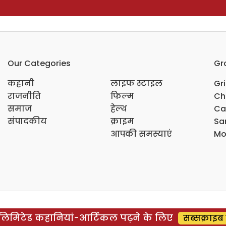
Our Categories
Gr
कहानी
लाइफ स्टाइल
Gr
राजनीति
फिल्म
Ch
समाज
हेल्थ
Ca
संपादकीय
क्राइम
Sar
आपकी समस्याएं
Mo
िमिटेड कहानियां-आर्टिकल पढ़ने के लिए
सब्सक्राइब 