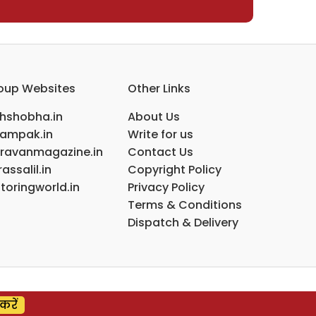
oup Websites
Other Links
ihshobha.in
About Us
ampak.in
Write for us
ravanmagazine.in
Contact Us
assalil.in
Copyright Policy
toringworld.in
Privacy Policy
Terms & Conditions
Dispatch & Delivery
करें