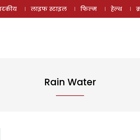
ई-मैगज़ीन
ऑडियो 
पादकीय
लाइफ स्टाइल
फिल्म
हेल्थ
क
Rain Water