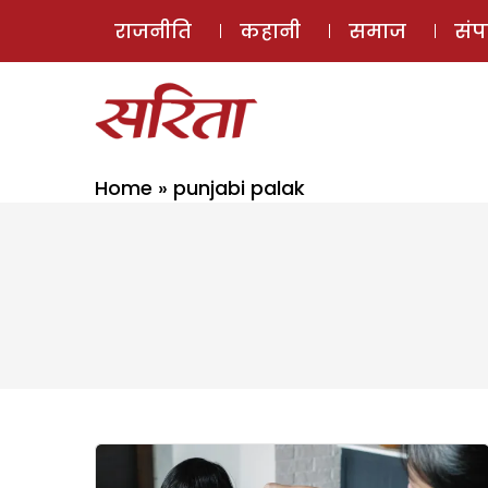
राजनीति
कहानी
समाज
सं
Home
»
punjabi palak