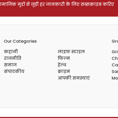
ाजिक मुद्दों से जुड़ी हर जानकारी के लिए सब्सक्राइब करिए
Our Categories
Gr
कहानी
लाइफ स्टाइल
Gr
राजनीति
फिल्म
Ch
समाज
हेल्थ
Ca
संपादकीय
क्राइम
Sar
आपकी समस्याएं
Mo