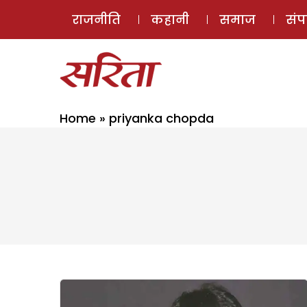
राजनीति
कहानी
समाज
सं
Home
»
priyanka chopda