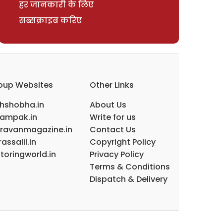
हर जानकारी के लिए
सब्सक्राइब करिए
oup Websites
Other Links
ihshobha.in
About Us
ampak.in
Write for us
ravanmagazine.in
Contact Us
assalil.in
Copyright Policy
toringworld.in
Privacy Policy
Terms & Conditions
Dispatch & Delivery