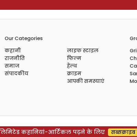
Our Categories
Gr
कहानी
लाइफ स्टाइल
Gr
राजनीति
फिल्म
Ch
समाज
हेल्थ
Ca
संपादकीय
क्राइम
Sar
आपकी समस्याएं
Mo
िमिटेड कहानियां-आर्टिकल पढ़ने के लिए
सब्सक्राइब 