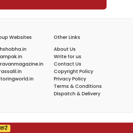
oup Websites
Other Links
ihshobha.in
About Us
ampak.in
Write for us
ravanmagazine.in
Contact Us
assalil.in
Copyright Policy
toringworld.in
Privacy Policy
Terms & Conditions
Dispatch & Delivery
करें