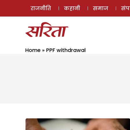
राजनीति
कहानी
समाज
सं
Home
»
PPF withdrawal