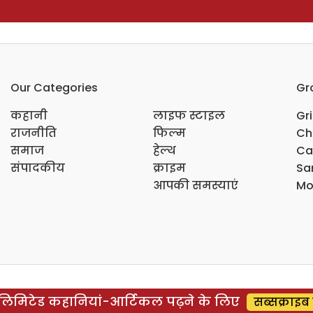
Our Categories
Gr
कहानी
लाइफ स्टाइल
Gr
राजनीति
फिल्म
Ch
समाज
हेल्थ
Ca
संपादकीय
क्राइम
Sar
आपकी समस्याएं
Mo
िमिटेड कहानियां-आर्टिकल पढ़ने के लिए
सब्सक्राइब 