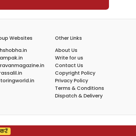
oup Websites
Other Links
ihshobha.in
About Us
ampak.in
Write for us
ravanmagazine.in
Contact Us
assalil.in
Copyright Policy
toringworld.in
Privacy Policy
Terms & Conditions
Dispatch & Delivery
करें