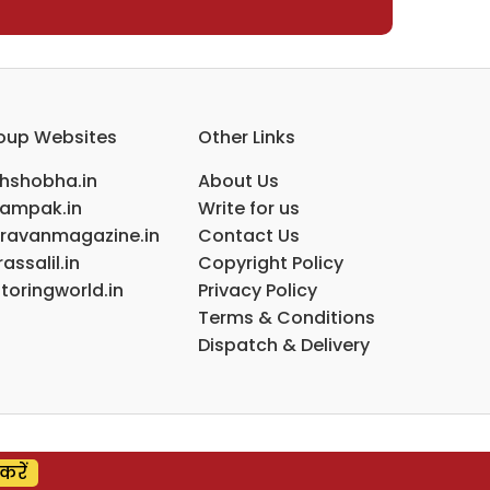
oup Websites
Other Links
ihshobha.in
About Us
ampak.in
Write for us
ravanmagazine.in
Contact Us
assalil.in
Copyright Policy
toringworld.in
Privacy Policy
Terms & Conditions
Dispatch & Delivery
करें