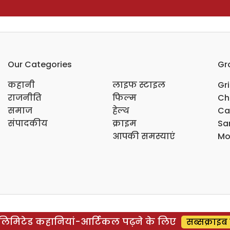
Our Categories
Gr
कहानी
लाइफ स्टाइल
Gr
राजनीति
फिल्म
Ch
समाज
हेल्थ
Ca
संपादकीय
क्राइम
Sar
आपकी समस्याएं
Mo
िमिटेड कहानियां-आर्टिकल पढ़ने के लिए
सब्सक्राइब 