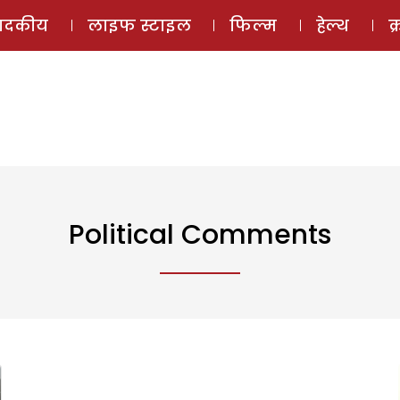
ई-मैगज़ीन
ऑडियो 
पादकीय
लाइफ स्टाइल
फिल्म
हेल्थ
क
Political Comments