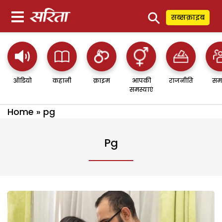
⚲
सब्सक्राइब
ऑडियो
कहानी
क्राइम
आपकी
राजनीति
सम
समस्याएं
Home
»
pg
Pg