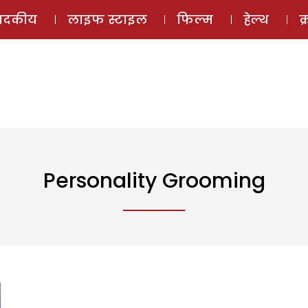
ई-मैगज़ीन
ऑडियो 
पादकीय
लाइफ स्टाइल
फिल्म
हेल्थ
क
Personality Grooming