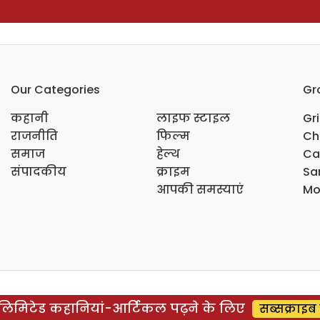
Our Categories
Gr
कहानी
लाइफ स्टाइल
Gr
राजनीति
फिल्म
Ch
समाज
हेल्थ
Ca
संपादकीय
क्राइम
Sar
आपकी समस्याएं
Mo
िमिटेड कहानियां-आर्टिकल पढ़ने के लिए
सब्सक्राइब 