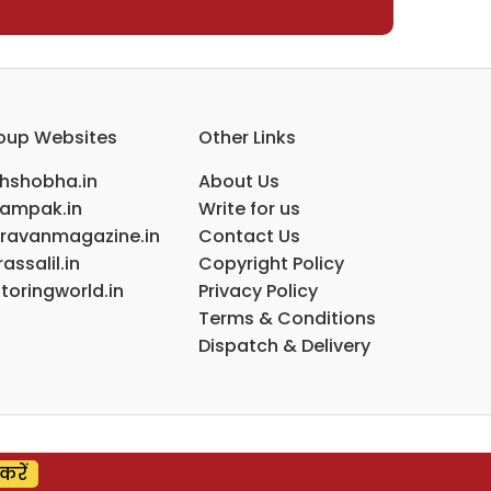
oup Websites
Other Links
ihshobha.in
About Us
ampak.in
Write for us
ravanmagazine.in
Contact Us
assalil.in
Copyright Policy
toringworld.in
Privacy Policy
Terms & Conditions
Dispatch & Delivery
करें