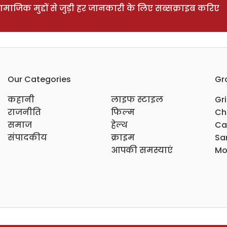
ाजिक मुद्दों से जुड़ी हर जानकारी के लिए सब्सक्राइब करिए
Our Categories
Gr
कहानी
लाइफ स्टाइल
Gr
राजनीति
फिल्म
Ch
समाज
हेल्थ
Ca
संपादकीय
क्राइम
Sar
आपकी समस्याएं
Mo