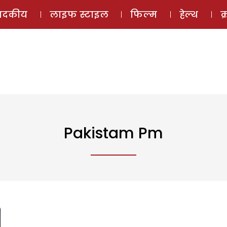
ई-मैगज़ीन
ऑडियो 
पादकीय
लाइफ स्टाइल
फिल्म
हेल्थ
क
Pakistam Pm