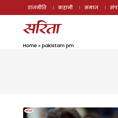
राजनीति
कहानी
समाज
सं
Home
»
pakistam pm