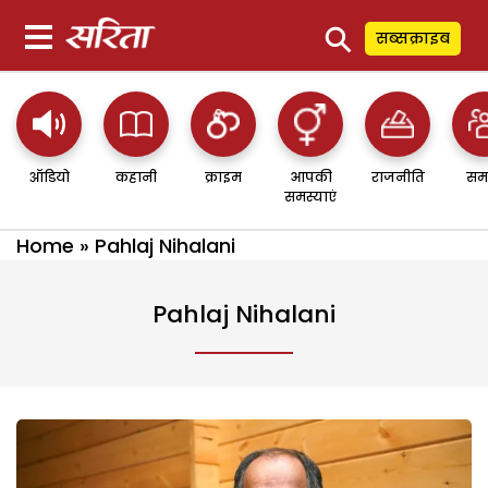
⚲
सब्सक्राइब
ऑडियो
कहानी
क्राइम
आपकी
राजनीति
सम
समस्याएं
Home
»
Pahlaj Nihalani
Pahlaj Nihalani