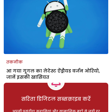
तकनीक
आ गया गूगल का लेटेस्ट ऐंड्रौयड वर्जन ओरियो,
जानें इसकी खासियत
सरिता डिजिटल सब्सक्राइब करें
अपनी पसंदीदा कहानियां और सामाजिक मुद्दों से जुड़ी हर