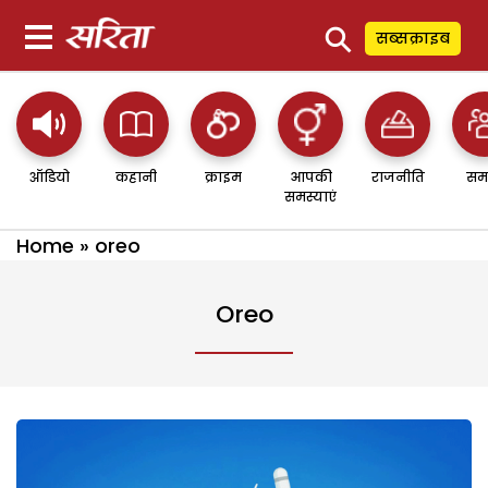
⚲
सब्सक्राइब
ऑडियो
कहानी
क्राइम
आपकी
राजनीति
सम
समस्याएं
Home
»
oreo
Oreo