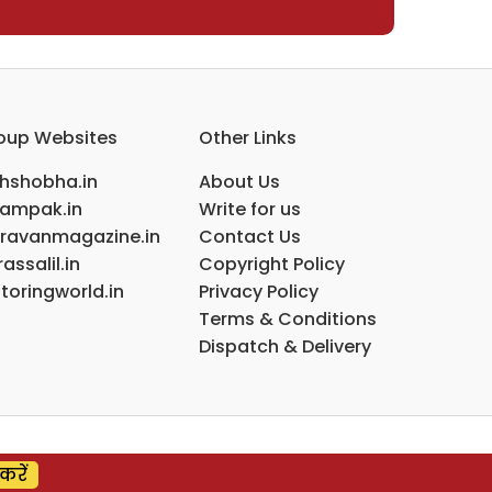
oup Websites
Other Links
ihshobha.in
About Us
ampak.in
Write for us
ravanmagazine.in
Contact Us
assalil.in
Copyright Policy
toringworld.in
Privacy Policy
Terms & Conditions
Dispatch & Delivery
करें