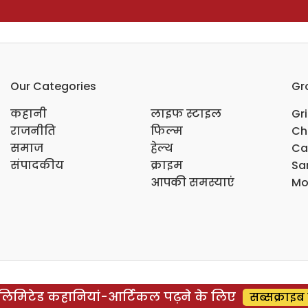
Our Categories
Gr
कहानी
लाइफ स्टाइल
Gr
राजनीति
फिल्म
Ch
समाज
हेल्थ
Ca
संपादकीय
क्राइम
Sar
आपकी समस्याएं
Mo
िमिटेड कहानियां-आर्टिकल पढ़ने के लिए
सब्सक्राइब 