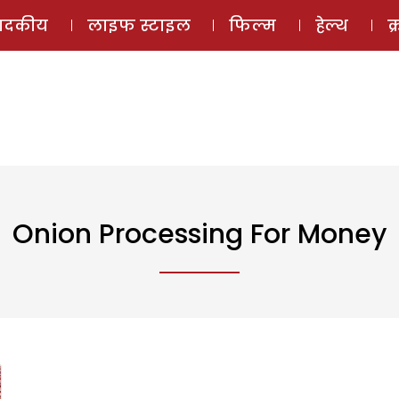
ई-मैगज़ीन
ऑडियो 
पादकीय
लाइफ स्टाइल
फिल्म
हेल्थ
क
Onion Processing For Money