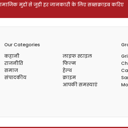
ाजिक मुद्दों से जुड़ी हर जानकारी के लिए सब्सक्राइब करिए
Our Categories
Gr
कहानी
लाइफ स्टाइल
Gr
राजनीति
फिल्म
Ch
समाज
हेल्थ
Ca
संपादकीय
क्राइम
Sar
आपकी समस्याएं
Mo