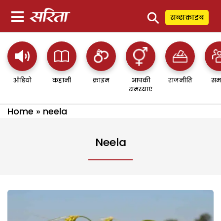
⚲
सब्सक्राइब
ऑडियो
कहानी
क्राइम
आपकी
राजनीति
सम
समस्याएं
Home
»
neela
Neela