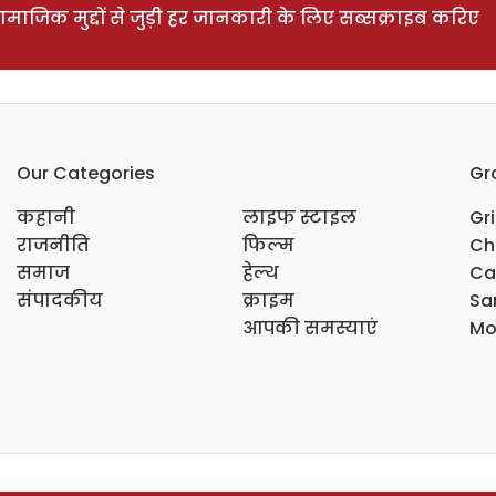
ाजिक मुद्दों से जुड़ी हर जानकारी के लिए सब्सक्राइब करिए
Our Categories
Gr
कहानी
लाइफ स्टाइल
Gr
राजनीति
फिल्म
Ch
समाज
हेल्थ
Ca
संपादकीय
क्राइम
Sar
आपकी समस्याएं
Mo