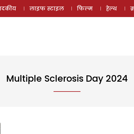
ई-मैगज़ीन
ऑडियो 
पादकीय
लाइफ स्टाइल
फिल्म
हेल्थ
क
Multiple Sclerosis Day 2024