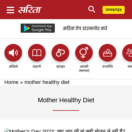
⚲
सब्सक्राइब
ऑडियो
कहानी
क्राइम
आपकी
राजनीति
सम
समस्याएं
Home
»
mother healthy diet
Mother Healthy Diet