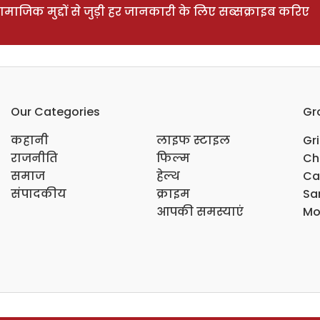
ाजिक मुद्दों से जुड़ी हर जानकारी के लिए सब्सक्राइब करिए
Our Categories
Gr
कहानी
लाइफ स्टाइल
Gr
राजनीति
फिल्म
Ch
समाज
हेल्थ
Ca
संपादकीय
क्राइम
Sar
आपकी समस्याएं
Mo