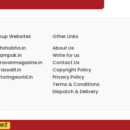
oup Websites
Other Links
ihshobha.in
About Us
ampak.in
Write for us
ravanmagazine.in
Contact Us
assalil.in
Copyright Policy
toringworld.in
Privacy Policy
Terms & Conditions
Dispatch & Delivery
करें