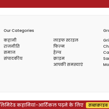
Our Categories
Gr
कहानी
लाइफ स्टाइल
Gr
राजनीति
फिल्म
Ch
समाज
हेल्थ
Ca
संपादकीय
क्राइम
Sar
आपकी समस्याएं
Mo
िमिटेड कहानियां-आर्टिकल पढ़ने के लिए
सब्सक्राइब 