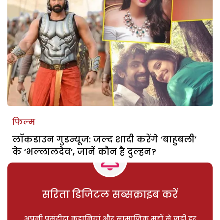
फिल्म
लॉकडाउन गुडन्यूज: जल्द शादी करेंगे ‘बाहुबली’
के ‘भल्लालदेव’, जानें कौन है दुल्हन?
सरिता डिजिटल सब्सक्राइब करें
अपनी पसंदीदा कहानियां और सामाजिक मुद्दों से जुड़ी हर