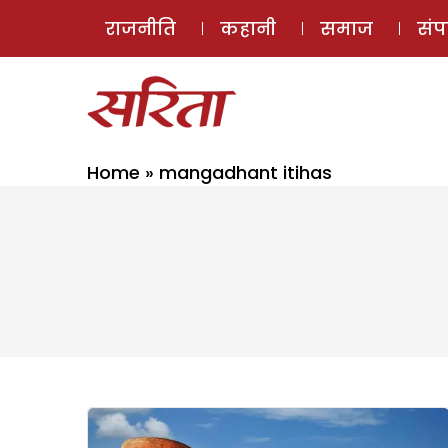
राजनीति
कहानी
समाज
सं
Home
»
mangadhant itihas