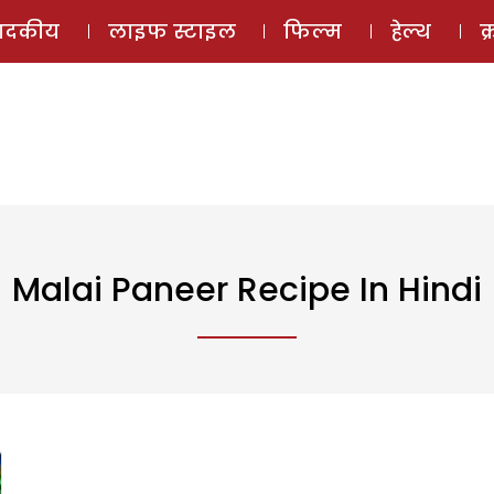
ई-मैगज़ीन
ऑडियो 
पादकीय
लाइफ स्टाइल
फिल्म
हेल्थ
क
Malai Paneer Recipe In Hindi